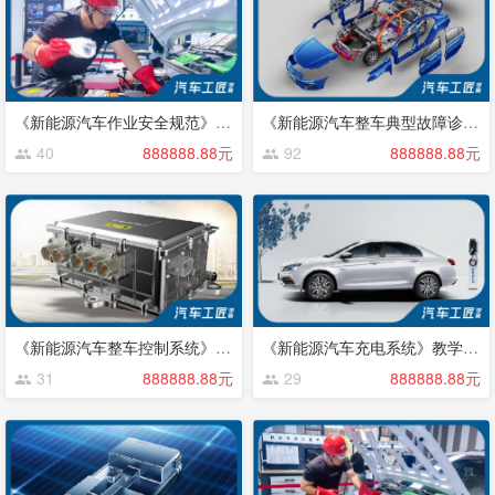
《新能源汽车作业安全规范》教学系统
《新能源汽车整车典型故障诊断与排除》教学系统
40
888888.88元
92
888888.88元
《新能源汽车整车控制系统》教学系统
《新能源汽车充电系统》教学系统
31
888888.88元
29
888888.88元